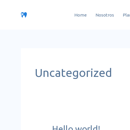
Ir
para
Home
Nosotros
Pla
o
conteúdo
Uncategorized
Hello world!
Hello